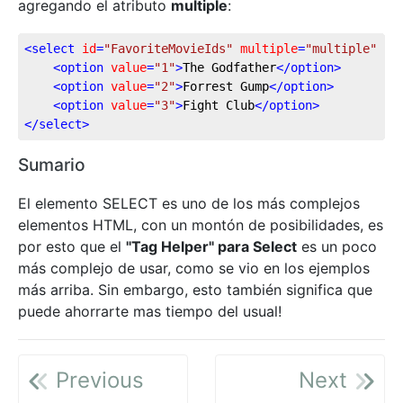
agregando el atributo
multiple
:
<
select
id
=
"FavoriteMovieIds"
multiple
=
"multiple"
na
<
option
value
=
"1"
>
The Godfather
</
option
>
<
option
value
=
"2"
>
Forrest Gump
</
option
>
<
option
value
=
"3"
>
Fight Club
</
option
>
</
select
>
Sumario
El elemento SELECT es uno de los más complejos
elementos HTML, con un montón de posibilidades, es
por esto que el
"Tag Helper" para Select
es un poco
más complejo de usar, como se vio en los ejemplos
más arriba. Sin embargo, esto también significa que
puede ahorrarte mas tiempo del usual!
Previous
Next