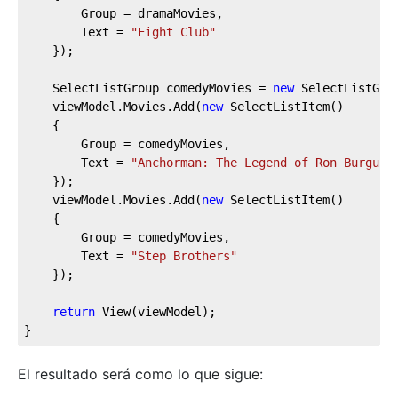
		Group = dramaMovies,

		Text = 
"Fight Club"
	});

	SelectListGroup comedyMovies = 
new
 SelectListGro
	viewModel.Movies.Add(
new
 SelectListItem()

	{

		Group = comedyMovies,

		Text = 
"Anchorman: The Legend of Ron Burgund
	});

	viewModel.Movies.Add(
new
 SelectListItem()

	{

		Group = comedyMovies,

		Text = 
"Step Brothers"
	});

return
 View(viewModel);

}
El resultado será como lo que sigue: