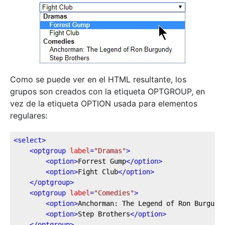
Como se puede ver en el HTML resultante, los
grupos son creados con la etiqueta OPTGROUP, en
vez de la etiqueta OPTION usada para elementos
regulares:
<
select
>
<
optgroup
label
=
"Dramas"
>
<
option
>
Forrest Gump
</
option
>
<
option
>
Fight Club
</
option
>
</
optgroup
>
<
optgroup
label
=
"Comedies"
>
<
option
>
Anchorman: The Legend of Ron Burgund
<
option
>
Step Brothers
</
option
>
</
optgroup
>