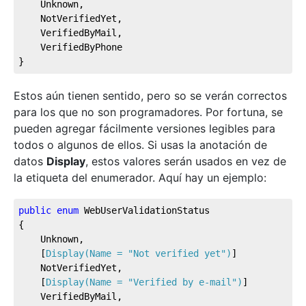
	Unknown,		

	NotVerifiedYet,

	VerifiedByMail,

	VerifiedByPhone

}
Estos aún tienen sentido, pero so se verán correctos
para los que no son programadores. Por fortuna, se
pueden agregar fácilmente versiones legibles para
todos o algunos de ellos. Si usas la anotación de
datos
Display
, estos valores serán usados en vez de
la etiqueta del enumerador. Aquí hay un ejemplo:
public
enum
 WebUserValidationStatus

{

	Unknown,		

	[
Display(Name = 
"Not verified yet"
)
]

	NotVerifiedYet,

	[
Display(Name = 
"Verified by e-mail"
)
]

	VerifiedByMail,
