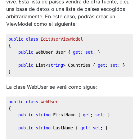
vive. Esta lista de países vendrá de otra fuente, p.ej.
una base de datos o una lista de países escogidos
arbitrariamente. En este caso, podrás crear un
ViewModel como el siguiente:
public
class
EditUserViewModel
{

public
 WebUser User { 
get
; 
set
; }

public
 List<
string
> Countries { 
get
; 
set
; }

}
La clase WebUser se verá como sigue:
public
class
WebUser
{		

public
string
 FirstName { 
get
; 
set
; }

public
string
 LastName { 
get
; 
set
; }
