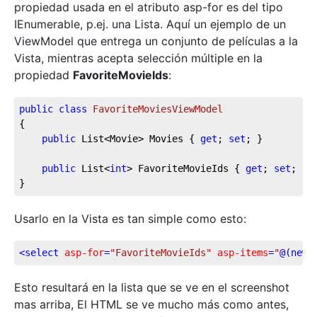
propiedad usada en el atributo asp-for es del tipo
IEnumerable, p.ej. una Lista. Aquí un ejemplo de un
ViewModel que entrega un conjunto de películas a la
Vista, mientras acepta selección múltiple en la
propiedad
FavoriteMovieIds
:
public
class
FavoriteMoviesViewModel
{

public
 List<Movie> Movies { 
get
; 
set
; }

public
 List<
int
> FavoriteMovieIds { 
get
; 
set
; }

}
Usarlo en la Vista es tan simple como esto:
<
select
asp-for
=
"FavoriteMovieIds"
asp-items
=
"
@(
new
 
Esto resultará en la lista que se ve en el screenshot
mas arriba, El HTML se ve mucho más como antes,