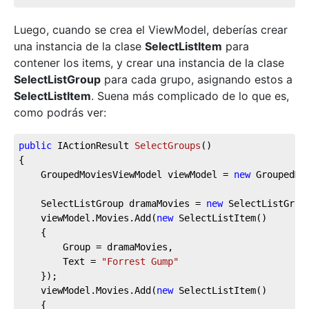
Luego, cuando se crea el ViewModel, deberías crear
una instancia de la clase
SelectListItem
para
contener los items, y crear una instancia de la clase
SelectListGroup
para cada grupo, asignando estos a
SelectListItem
. Suena más complicado de lo que es,
como podrás ver:
public
 IActionResult 
SelectGroups
(
)
{

	GroupedMoviesViewModel viewModel = 
new
 GroupedMov
	SelectListGroup dramaMovies = 
new
 SelectListGrou
	viewModel.Movies.Add(
new
 SelectListItem()

	{

		Group = dramaMovies,

		Text = 
"Forrest Gump"
	});

	viewModel.Movies.Add(
new
 SelectListItem()

	{
