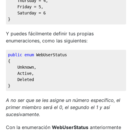
	Thursday = 
4
,

	Friday = 
5
,

	Saturday = 
6
}
Y puedes fácilmente definir tus propias
enumeraciones, como las siguientes:
public
enum
 WebUserStatus

{

	Unknown,

	Active,

	Deleted

}
A no ser que se les asigne un número específico, el
primer miembro será el 0, el segundo el 1 y así
sucesivamente.
Con la enumeración
WebUserStatus
anteriormente