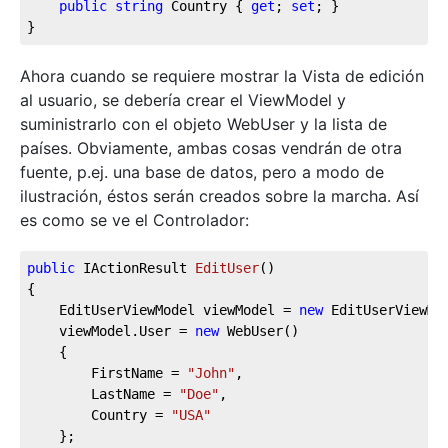
public
string
 Country { 
get
; 
set
; }

}
Ahora cuando se requiere mostrar la Vista de edición
al usuario, se debería crear el ViewModel y
suministrarlo con el objeto WebUser y la lista de
países. Obviamente, ambas cosas vendrán de otra
fuente, p.ej. una base de datos, pero a modo de
ilustración, éstos serán creados sobre la marcha. Así
es como se ve el Controlador:
public
 IActionResult 
EditUser
(
)
{

	EditUserViewModel viewModel = 
new
 EditUserViewMod
	viewModel.User = 
new
 WebUser()

	{

		FirstName = 
"John"
,

		LastName = 
"Doe"
,

		Country = 
"USA"
	};
