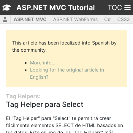
ASP.NET MVC Tutorial
TOC
ASP.NET MVC
ASP.NET WebForms
C#
CSS3
HTML5
JavaScript
jQuery
PHP5
WPF
This article has been localized into Spanish by
the community.
More info...
Looking for the original article in
English?
Tag Helpers:
Tag Helper para Select
El "Tag Helper" para "Select" te permitirá crear
fácilmente elementos SELECT de HTML basados en
tus datos. Este es uno de los "Tag Helpers" más