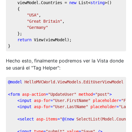
	viewModel.Countries = 
new
 List<
string
>()

	{

"USA"
,

"Great Britain"
,

"Germany"
	};

return
 View(viewModel);

}
Hecho esto, finalmente podremos ver la Vista donde
se usará el "Tag Helper":
@model
 HelloMVCWorld.ViewModels.EditUserViewModel
<
form
asp-action
=
"UpdateUser"
method
=
"post"
>
<
input
asp-for
=
"User.FirstName"
placeholder
=
"Fir
<
input
asp-for
=
"User.LastName"
placeholder
=
"Last
<
select
asp-items
=
"
@(
new
 SelectList
(Model.Countr
<
input
type
=
"submit"
value
=
"Save"
 />