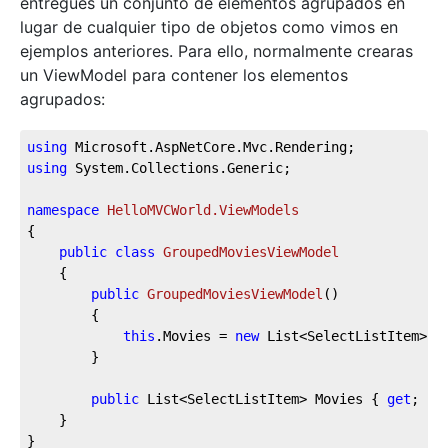
entregues un conjunto de elementos agrupados en
lugar de cualquier tipo de objetos como vimos en
ejemplos anteriores. Para ello, normalmente crearas
un ViewModel para contener los elementos
agrupados:
using
using
 System.Collections.Generic;

namespace
HelloMVCWorld.ViewModels
{

public
class
GroupedMoviesViewModel
	{

public
GroupedMoviesViewModel
(
)
		{

this
.Movies = 
new
 List<SelectListItem>();
		}

public
 List<SelectListItem> Movies { 
get
; 
se
	}
