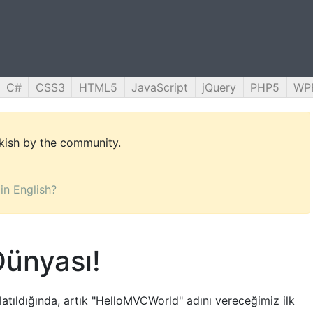
C#
CSS3
HTML5
JavaScript
jQuery
PHP5
WP
rkish by the community.
 in English?
ünyası!
latıldığında, artık "HelloMVCWorld" adını vereceğimiz ilk