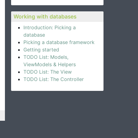
Working with databases
Introduction: Picking a
database
Picking a database framework
Getting started
TODO List: Models,
ViewModels & Helpers
TODO List: The View
TODO List: The Controller