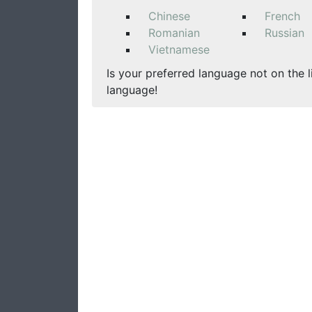
Chinese
French
Romanian
Russian
Vietnamese
Is your preferred language not on the l
language!