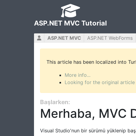
ASP.NET MVC Tutorial
ASP.NET MVC
ASP.NET WebForms
This article has been localized into Tu
More info...
Looking for the original article
Başlarken:
Merhaba, MVC D
Visual Studio'nun bir sürümü yüklenip baş