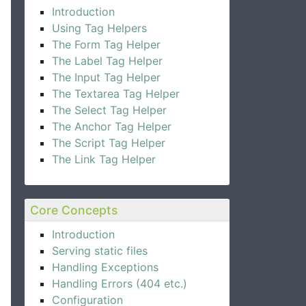
Introduction
Using Tag Helpers
The Form Tag Helper
The Label Tag Helper
The Input Tag Helper
The Textarea Tag Helper
The Select Tag Helper
The Anchor Tag Helper
The Script Tag Helper
The Link Tag Helper
Core Concepts
Introduction
Serving static files
Handling Exceptions
Handling Errors (404 etc.)
Configuration