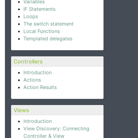
Variables
IF Statements
Loops
The switch statement
Local Functions
Templated delegates
Controllers
Introduction
Actions
Action Results
Views
Introduction
View Discovery: Connecting
Controller & View