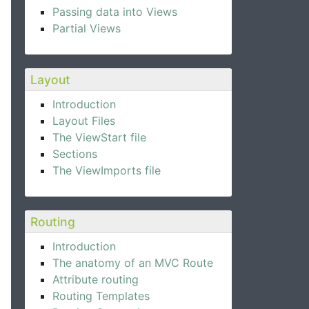
Passing data into Views
Partial Views
Layout
Introduction
Layout Files
The ViewStart file
Sections
The ViewImports file
Routing
Introduction
The anatomy of an MVC Route
Attribute routing
Routing Templates