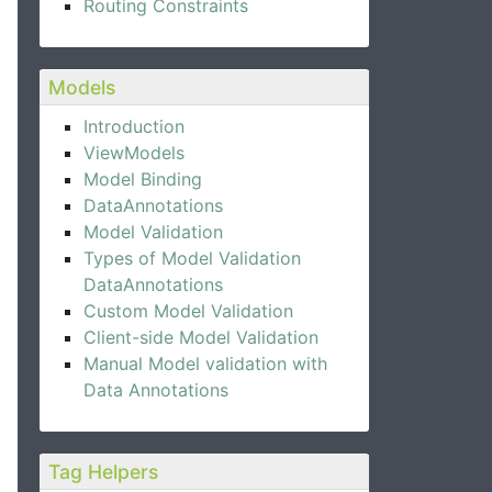
Routing Constraints
Models
Introduction
ViewModels
Model Binding
DataAnnotations
Model Validation
Types of Model Validation
DataAnnotations
Custom Model Validation
Client-side Model Validation
Manual Model validation with
Data Annotations
Tag Helpers