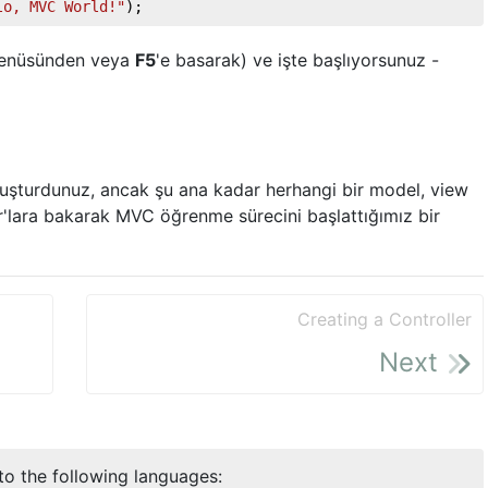
lo, MVC World!"
);
nüsünden veya
F5
'e basarak) ve işte başlıyorsunuz -
luşturdunuz, ancak şu ana kadar herhangi bir model, view
r'lara bakarak MVC öğrenme sürecini başlattığımız bir
Creating a Controller
Next
nto the following languages: