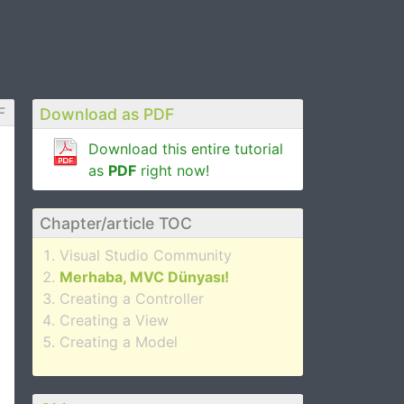
F
Download as PDF
Download this entire tutorial
as
PDF
right now!
Chapter/article TOC
Visual Studio Community
Merhaba, MVC Dünyası!
Creating a Controller
Creating a View
Creating a Model