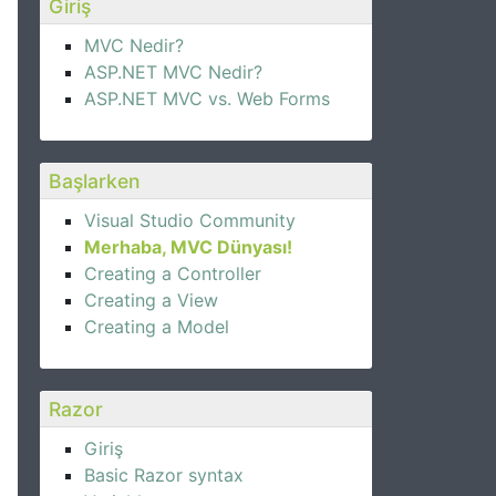
Giriş
MVC Nedir?
ASP.NET MVC Nedir?
ASP.NET MVC vs. Web Forms
Başlarken
Visual Studio Community
Merhaba, MVC Dünyası!
Creating a Controller
Creating a View
Creating a Model
Razor
Giriş
Basic Razor syntax