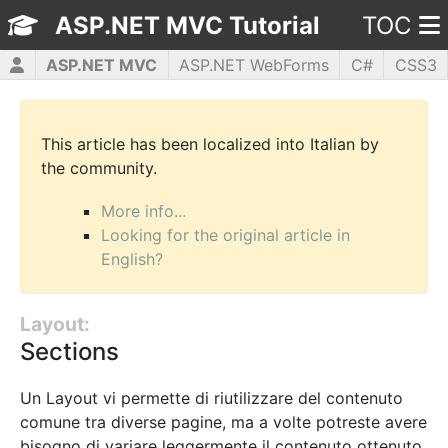
ASP.NET MVC Tutorial
TOC
ASP.NET MVC
ASP.NET WebForms
C#
CSS3
HTML5
JavaScript
jQuery
PHP5
WPF
This article has been localized into Italian by
the community.
More info...
Looking for the original article in
English?
Layout:
Sections
Un Layout vi permette di riutilizzare del contenuto
comune tra diverse pagine, ma a volte potreste avere
bisogno di variare leggermente il contenuto ottenuto