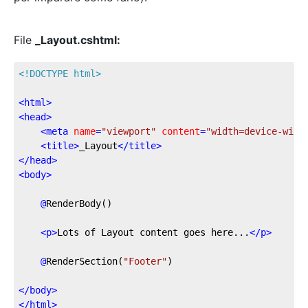
File
_Layout.cshtml:
<!DOCTYPE html>
<
html
>
<
head
>
<
meta
name
=
"viewport"
content
=
"width=device-widt
<
title
>
_Layout
</
title
>
</
head
>
<
body
>
@
RenderBody()
<
p
>
Lots of Layout content goes here...
</
p
>
@
RenderSection(
"Footer"
)
</
body
>
</
html
>