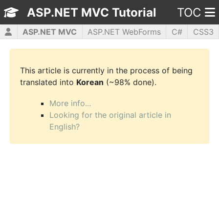
ASP.NET MVC Tutorial
TOC
ASP.NET MVC
ASP.NET WebForms
C#
CSS3
HTML5
JavaScript
jQuery
PHP5
WPF
This article is currently in the process of being
translated into
Korean
(~98% done).
More info...
Looking for the original article in
English?