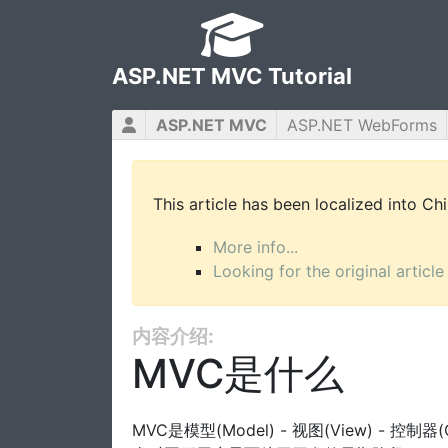
ASP.NET MVC Tutorial
ASP.NET MVC
ASP.NET WebForms
This article has been localized into C
More info...
Looking for the original article
内容介绍:
MVC是什么
MVC是模型(Model) - 视图(View) - 