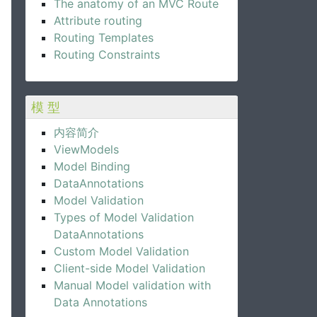
The anatomy of an MVC Route
Attribute routing
Routing Templates
Routing Constraints
模 型
内容简介
ViewModels
Model Binding
DataAnnotations
Model Validation
Types of Model Validation
DataAnnotations
Custom Model Validation
Client-side Model Validation
Manual Model validation with
Data Annotations