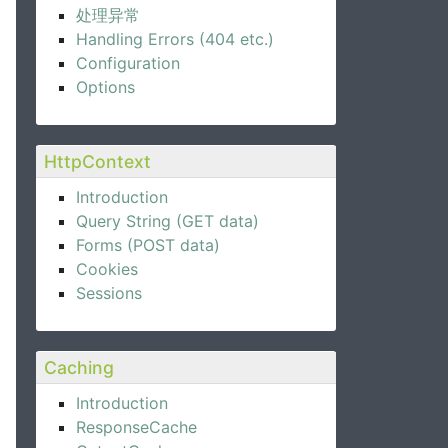
处理异常
Handling Errors (404 etc.)
Configuration
Options
HttpContext
Introduction
Query String (GET data)
Forms (POST data)
Cookies
Sessions
Caching
Introduction
ResponseCache