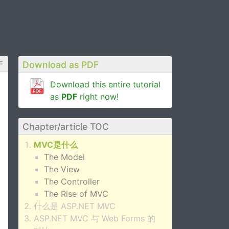
F
Download as PDF
Download this entire tutorial
as
PDF
right now!
Chapter/article TOC
MVC是什么
The Model
The View
The Controller
The Rise of MVC
什么是 ASP.NET MVC
ASP.NET MVC 与 Web Forms 的