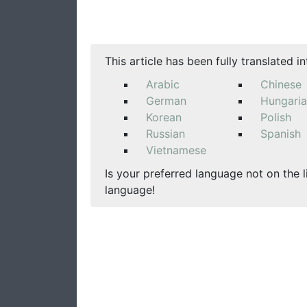
This article has been fully translated i
Arabic
Chinese
German
Hungari
Korean
Polish
Russian
Spanish
Vietnamese
Is your preferred language not on the l
language!