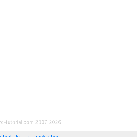
c-tutorial.com 2007-2026
ntact Us
Localization