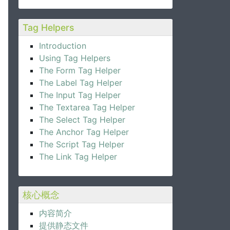
Tag Helpers
Introduction
Using Tag Helpers
The Form Tag Helper
The Label Tag Helper
The Input Tag Helper
The Textarea Tag Helper
The Select Tag Helper
The Anchor Tag Helper
The Script Tag Helper
The Link Tag Helper
核心概念
内容简介
提供静态文件