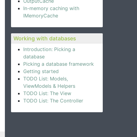
OutputCache
In-memory caching with
IMemoryCache
Working with databases
Introduction: Picking a
database
Picking a database framework
Getting started
TODO List: Models,
ViewModels & Helpers
TODO List: The View
TODO List: The Controller